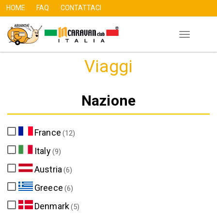
HOME
FAQ
CONTATTACI
Toggle
Skip
navigation
to
Viaggi
main
content
Nazione
France
(12)
Italy
(9)
Austria
(6)
Greece
(6)
Denmark
(5)