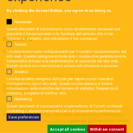
By clicking the Accept button, you agree to us doing so.
Necessari
Questi strumenti di tracciamento sono strettamente necessari per
garantire il funzionamento e la fornitura del servizio che ci hai
Newsletter
richiesto e, pertanto, non richiedono il tuo consenso.
Tecnici
Email
I cookie tecnici sono indispensabili per il corretto funzionamento del
sito web. Questa categoria include solo i cookie che garantiscono le
funzionalità di base e le caratteristiche di sicurezza del sito web.
Questi cookie non memorizzano alcuna informazione personale.
Analitici
Ho letto e accetto l'
informativa sulla privacy
I cookie analitici vengono utilizzati per capire come i visitatori
interagiscono con il sito web. Questi cookie aiutano a fornire
informazioni sulle metriche del numero di visitatori, frequenza di
rimbalzo, sorgente di traffico, ecc.
Marketing
Questi strumenti di tracciamento ci permettono di fornirti contenuti
marketing o annunci personalizzati e di misurarne la performance.
© 2026 InCaravan Club Italia -Tutti i diritti riservati | P.Iva 01732690506 |
Save preferences
privacy & cookies policy
|
link utili
relazioni.esterne@incaravanclub.it
| Powered by
Accept all cookies
Withdraw consent