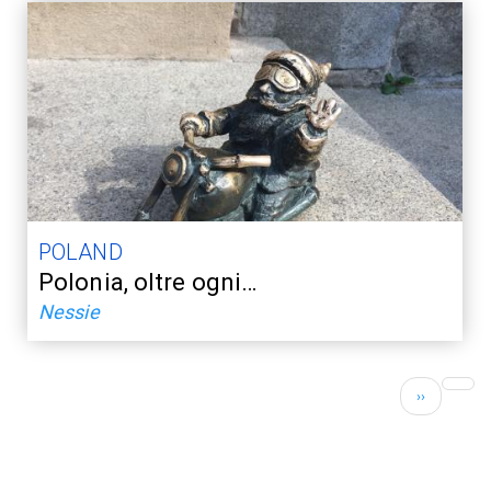
POLAND
Polonia, oltre ogni…
Nessie
Pagination
Next
››
page