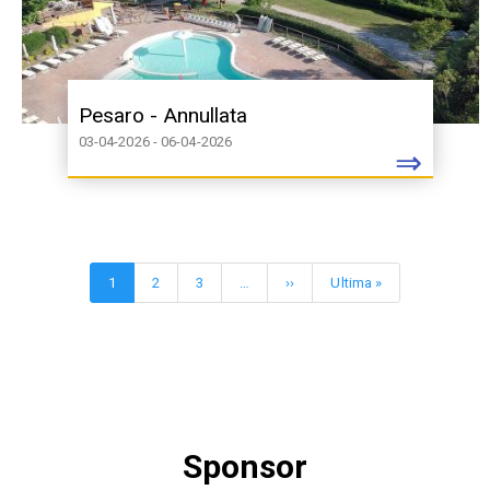
Pesaro - Annullata
03-04-2026 - 06-04-2026
⇒
Pagination
Current
1
Page
2
Page
3
…
Next
››
Last
Ultima »
page
page
page
Sponsor