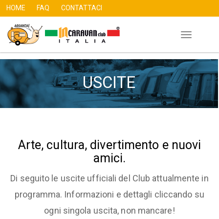
HOME
FAQ
CONTATTACI
Toggle
Skip
navigation
to
main
USCITE
content
Arte, cultura, divertimento e nuovi
amici.
Di seguito le uscite ufficiali del Club attualmente in
programma. Informazioni e dettagli cliccando su
ogni singola uscita, non mancare!