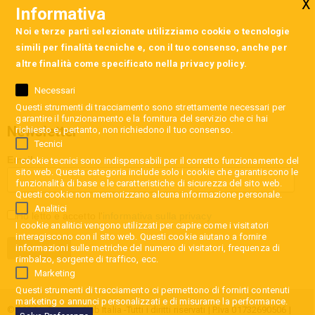
Informativa
Noi e terze parti selezionate utilizziamo cookie o tecnologie
simili per finalità tecniche e, con il tuo consenso, anche per
altre finalità come specificato nella
privacy policy
.
Necessari
Questi strumenti di tracciamento sono strettamente necessari per
garantire il funzionamento e la fornitura del servizio che ci hai
Newsletter
richiesto e, pertanto, non richiedono il tuo consenso.
Tecnici
Email
I cookie tecnici sono indispensabili per il corretto funzionamento del
sito web. Questa categoria include solo i cookie che garantiscono le
funzionalità di base e le caratteristiche di sicurezza del sito web.
Questi cookie non memorizzano alcuna informazione personale.
Analitici
Ho letto e accetto l'
informativa sulla privacy
I cookie analitici vengono utilizzati per capire come i visitatori
interagiscono con il sito web. Questi cookie aiutano a fornire
informazioni sulle metriche del numero di visitatori, frequenza di
rimbalzo, sorgente di traffico, ecc.
Marketing
Questi strumenti di tracciamento ci permettono di fornirti contenuti
marketing o annunci personalizzati e di misurarne la performance.
© 2026 InCaravan Club Italia -Tutti i diritti riservati | P.Iva 01732690506 |