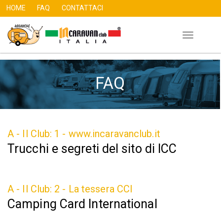
HOME
FAQ
CONTATTACI
Toggle
Salta
navigation
al
contenuto
FAQ
principale
A - Il Club: 1 - www.incaravanclub.it
Trucchi e segreti del sito di ICC
A - Il Club: 2 - La tessera CCI
Camping Card International