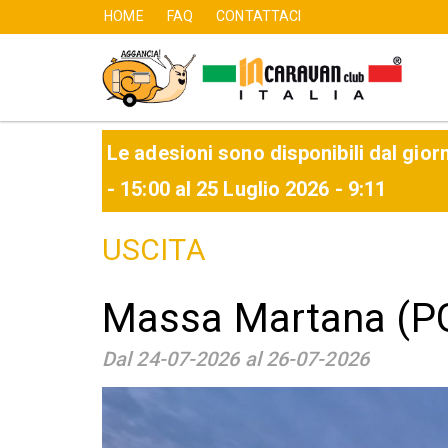
HOME
FAQ
CONTATTACI
User
Main
account
navigation
Salta
al
contenuto
menu
Le adesioni sono disponibili dal gior
principale
- 15:00
al
25 Luglio 2026 - 9:11
USCITA
Massa Martana (PG)
Dal 24-07-2026 al 26-07-2026