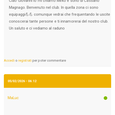
Ciao Giovanni io mi chiamo Mirko e sono di Cassano
Magnago. Benvenuto nel club. In quella zona ci sono
equipaggi💪💪 comunque vedrai che frequentando le uscite
conoscerai tante persone e ti innamorerai del nostro club.
Un saluto e ci vediamo al raduno
Accedi
o
registrati
per poter commentare
05/02/2026 - 06:12
MaLuc