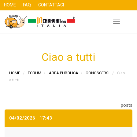
HOME
FAQ
CONTATTACI
Toggle
Salta
navigation
al
contenuto
principale
Ciao a tutti
HOME
FORUM
AREA PUBBLICA
CONOSCERSI
Ciao
a tutti
posts
04/02/2026 - 17:43