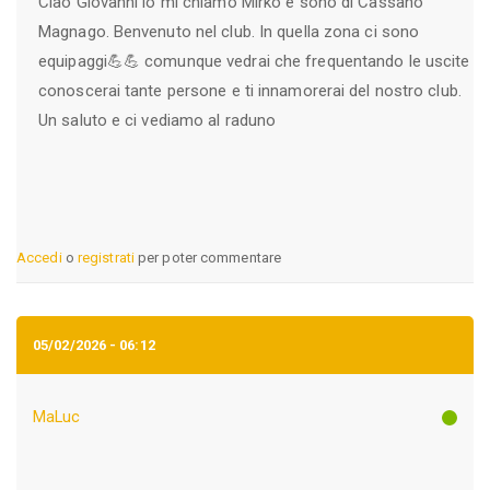
Ciao Giovanni io mi chiamo Mirko e sono di Cassano
Magnago. Benvenuto nel club. In quella zona ci sono
equipaggi💪💪 comunque vedrai che frequentando le uscite
conoscerai tante persone e ti innamorerai del nostro club.
Un saluto e ci vediamo al raduno
Accedi
o
registrati
per poter commentare
05/02/2026 - 06:12
MaLuc