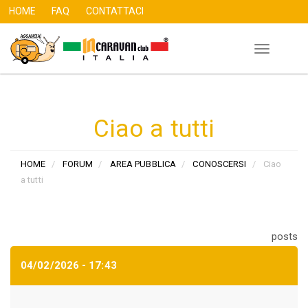
HOME
FAQ
CONTATTACI
Toggle
Salta
navigation
al
contenuto
principale
Ciao a tutti
HOME
FORUM
AREA PUBBLICA
CONOSCERSI
Ciao
a tutti
posts
04/02/2026 - 17:43