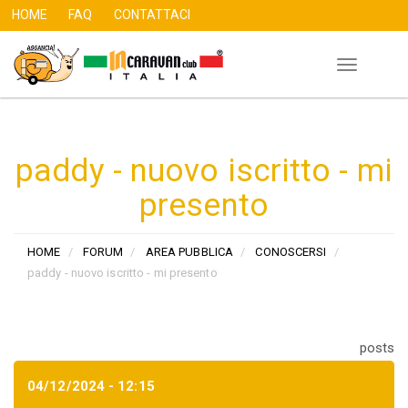
HOME
FAQ
CONTATTACI
Toggle
Salta
navigation
al
contenuto
principale
paddy - nuovo iscritto - mi
presento
HOME
FORUM
AREA PUBBLICA
CONOSCERSI
paddy - nuovo iscritto - mi presento
posts
04/12/2024 - 12:15