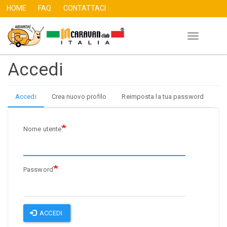
HOME
FAQ
CONTATTACI
Toggle
Salta
navigation
al
Accedi
contenuto
principale
Accedi
(scheda
Crea nuovo profilo
Reimposta la tua password
Primary
attiva)
tabs
Nome utente
Password
ACCEDI