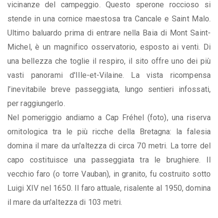
vicinanze del campeggio. Questo sperone roccioso si
stende in una cornice maestosa tra Cancale e Saint Malo.
Ultimo baluardo prima di entrare nella Baia di Mont Saint-
Michel, è un magnifico osservatorio, esposto ai venti. Di
una bellezza che toglie il respiro, il sito offre uno dei più
vasti panorami d'Ille-et-Vilaine. La vista ricompensa
l’inevitabile breve passeggiata, lungo sentieri infossati,
per raggiungerlo.
Nel pomeriggio andiamo a Cap Fréhel (foto), una riserva
ornitologica tra le più ricche della Bretagna: la falesia
domina il mare da un'altezza di circa 70 metri. La torre del
capo costituisce una passeggiata tra le brughiere. Il
vecchio faro (o torre Vauban), in granito, fu costruito sotto
Luigi XIV nel 1650. Il faro attuale, risalente al 1950, domina
il mare da un'altezza di 103 metri.