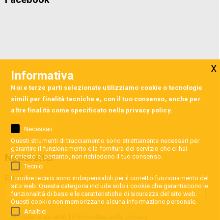
Informativa
Noi e terze parti selezionate utilizziamo cookie o tecnologie
simili per finalità tecniche e, con il tuo consenso, anche per
altre finalità come specificato nella
privacy policy
.
Necessari
Questi strumenti di tracciamento sono strettamente necessari per
garantire il funzionamento e la fornitura del servizio che ci hai
Newsletter
richiesto e, pertanto, non richiedono il tuo consenso.
Tecnici
Email
I cookie tecnici sono indispensabili per il corretto funzionamento del
sito web. Questa categoria include solo i cookie che garantiscono le
funzionalità di base e le caratteristiche di sicurezza del sito web.
Questi cookie non memorizzano alcuna informazione personale.
Analitici
Ho letto e accetto l'
informativa sulla privacy