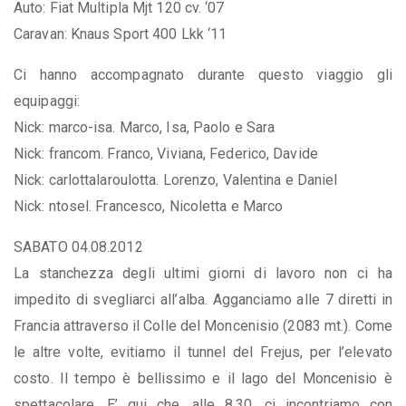
Auto: Fiat Multipla Mjt 120 cv. ‘07
Caravan: Knaus Sport 400 Lkk ‘11
Ci hanno accompagnato durante questo viaggio gli
equipaggi:
Nick: marco-isa. Marco, Isa, Paolo e Sara
Nick: francom. Franco, Viviana, Federico, Davide
Nick: carlottalaroulotta. Lorenzo, Valentina e Daniel
Nick: ntosel. Francesco, Nicoletta e Marco
SABATO 04.08.2012
La stanchezza degli ultimi giorni di lavoro non ci ha
impedito di svegliarci all’alba. Agganciamo alle 7 diretti in
Francia attraverso il Colle del Moncenisio (2083 mt.). Come
le altre volte, evitiamo il tunnel del Frejus, per l’elevato
costo. Il tempo è bellissimo e il lago del Moncenisio è
spettacolare. E’ qui che, alle 8,30, ci incontriamo con