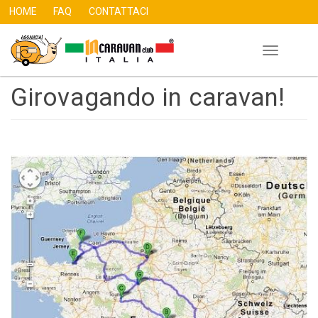
HOME
FAQ
CONTATTACI
Toggle
Salta
navigation
al
Girovagando in caravan!
contenuto
principale