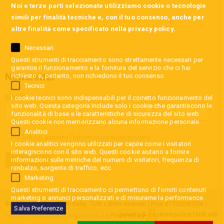
Noi e terze parti selezionate utilizziamo cookie o tecnologie
simili per finalità tecniche e, con il tuo consenso, anche per
altre finalità come specificato nella
privacy policy
.
Necessari
Questi strumenti di tracciamento sono strettamente necessari per
garantire il funzionamento e la fornitura del servizio che ci hai
Newsletter
richiesto e, pertanto, non richiedono il tuo consenso.
Tecnici
Email
I cookie tecnici sono indispensabili per il corretto funzionamento del
sito web. Questa categoria include solo i cookie che garantiscono le
funzionalità di base e le caratteristiche di sicurezza del sito web.
Questi cookie non memorizzano alcuna informazione personale.
Analitici
Ho letto e accetto l'
informativa sulla privacy
I cookie analitici vengono utilizzati per capire come i visitatori
interagiscono con il sito web. Questi cookie aiutano a fornire
informazioni sulle metriche del numero di visitatori, frequenza di
rimbalzo, sorgente di traffico, ecc.
Marketing
Questi strumenti di tracciamento ci permettono di fornirti contenuti
marketing o annunci personalizzati e di misurarne la performance.
© 2026 InCaravan Club Italia -Tutti i diritti riservati | P.Iva 01732690506 |
Salva Preferenze
privacy & cookies policy
|
link utili
relazioni.esterne@incaravanclub.it
| Powered by