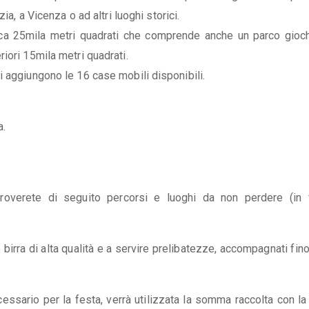
ia, a Vicenza o ad altri luoghi storici.
circa 25mila metri quadrati che comprende anche un parco gioc
iori 15mila metri quadrati.
i aggiungono le 16 case mobili disponibili.
a.
 troverete di seguito percorsi e luoghi da non perdere (in 
are birra di alta qualità e a servire prelibatezze, accompagnati fin
ecessario per la festa, verrà utilizzata la somma raccolta con la