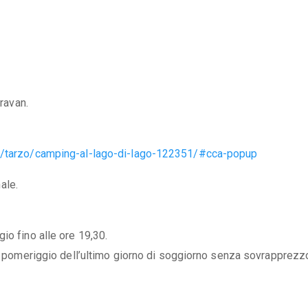
aravan.
so/tarzo/camping-al-lago-di-lago-122351/#cca-popup
ale.
io fino alle ore 19,30.
el pomeriggio dell’ultimo giorno di soggiorno senza sovrapprezz