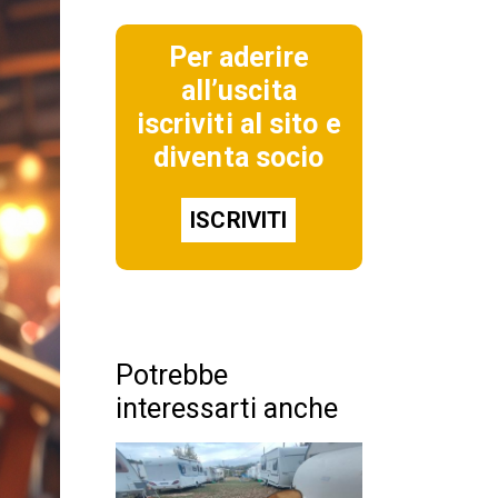
Per aderire
all’uscita
iscriviti al sito e
diventa socio
ISCRIVITI
Potrebbe
interessarti anche