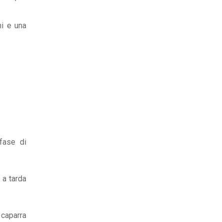
hi e una
fase di
o a tarda
 caparra