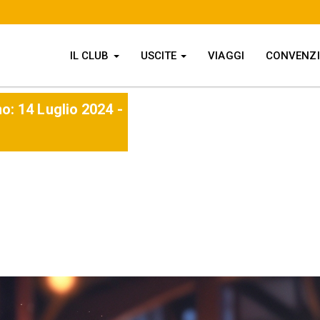
IL CLUB
USCITE
VIAGGI
CONVENZ
no:
14 Luglio 2024 -