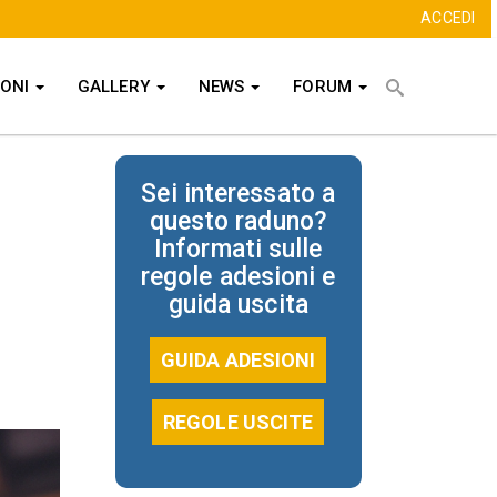
ACCEDI
Cerca
IONI
GALLERY
NEWS
FORUM
CERCA
Sei interessato a
questo raduno?
Informati sulle
regole adesioni e
guida uscita
GUIDA ADESIONI
REGOLE USCITE