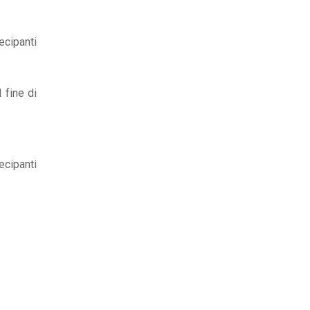
ecipanti
 fine di
ecipanti