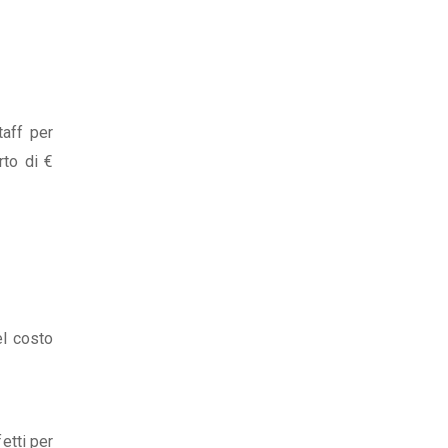
taff per
rto di €
el costo
fetti per