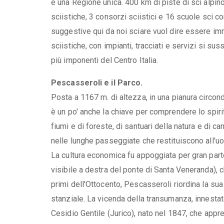
è una Regione unica. 400 km di piste di sci alpino
sciistiche, 3 consorzi sciistici e 16 scuole sci c
suggestive qui da noi sciare vuol dire essere imm
sciistiche, con impianti, tracciati e servizi si 
più imponenti del Centro Italia.
Pescasseroli e il Parco.
Posta a 1167 m. di altezza, in una pianura circon
è un po' anche la chiave per comprendere lo spirit
fiumi e di foreste, di santuari della natura e di ca
nelle lunghe passeggiate che restituiscono all'uo
La cultura economica fu appoggiata per gran parte 
visibile a destra del ponte di Santa Veneranda), 
primi dell'Ottocento, Pescasseroli riordina la su
stanziale. La vicenda della transumanza, innestat
Cesidio Gentile (Jurico), nato nel 1847, che appre