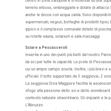
centro in zona tranquilla e si estende su una sup
terreno erboso, ombreggiate e dotate di attacco l
anche le docce con acqua calda. Sono disponibili i
supermercati, negozi, botteghe di prodotti tipici,
ippico e il complesso comunale dotato di piscina 
su rotelle sauna, solarium e sala massaggi.
Sciare a Pescasseroli
Inserita in uno dei punti più belli del nostro Pa
da sci per tutte le capacità. Le piste di Pescassero
cui un ampio campo scuola. Inoltre, i più bravi e 
ufficiali. Il tutto supportato da 3 seggiovie, 2 scio
La seggiovia Orsa Maggiore facilita le ascensioni 
sfogo alla passione dello sci e dello snowboard i
contesto naturale straordinario. Gli impianti e le 
L'Abruzzo