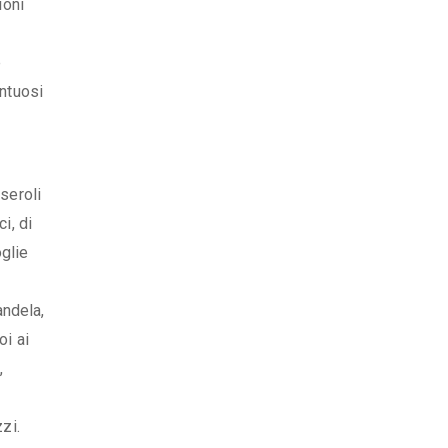
ioni
e
ontuosi
seroli
i, di
oglie
andela,
oi ai
,
zi.