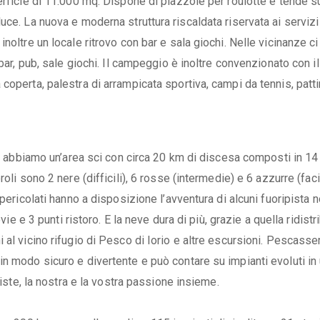
erficie di 11.000 mq. Dispone di piazzole per roulotte e tende s
uce. La nuova e moderna struttura riscaldata riservata ai servizi
noltre un locale ritrovo con bar e sala giochi. Nelle vicinanze ci
 bar, pub, sale giochi. Il campeggio è inoltre convenzionato con il
coperta, palestra di arrampicata sportiva, campi da tennis, patt
rco abbiamo un’area sci con circa 20 km di discesa composti in 14
li sono 2 nere (difficili), 6 rosse (intermedie) e 6 azzurre (facil
spericolati hanno a disposizione l’avventura di alcuni fuoripista 
vie e 3 punti ristoro. E la neve dura di più, grazie a quella ridistri
al vicino rifugio di Pesco di Iorio e altre escursioni. Pescasser
n modo sicuro e divertente e può contare su impianti evoluti in
piste, la nostra e la vostra passione insieme.