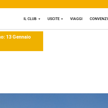
IL CLUB
USCITE
VIAGGI
CONVENZ
no:
13 Gennaio