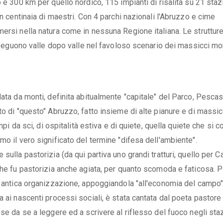
 e 300 km per quello nordico, 115 impianti di risalita su 21 staz
on centinaia di maestri. Con 4 parchi nazionali l'Abruzzo e cime
ersi nella natura come in nessuna Regione italiana. Le struttur
susseguono valle dopo valle nel favoloso scenario dei massicci m
data da monti, definita abitualmente "capitale" del Parco, Pescas
o di "questo" Abruzzo, fatto insieme di alte pianure e di massicc
mpi da sci, di ospitalità estiva e di quiete, quella quiete che si c
mo il vero significato del termine "difesa dell'ambiente".
sulla pastorizia (da qui partiva uno grandi tratturi, quello per C
che fu pastorizia anche agiata, per quanto scomoda e faticosa. P
a antica organizzazione, appoggiandola "all'economia del campo"
a ai nascenti processi sociali, è stata cantata dal poeta pastore
se da se a leggere ed a scrivere al riflesso del fuoco negli staz