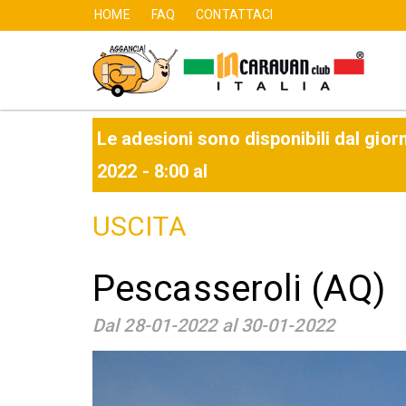
HOME
FAQ
CONTATTACI
User
Main
account
navigation
Salta
al
contenuto
menu
Le adesioni sono disponibili dal gior
principale
2022 - 8:00
al
USCITA
Pescasseroli (AQ)
Dal 28-01-2022 al 30-01-2022