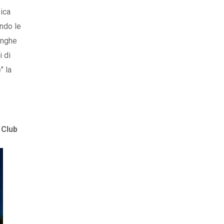
fica
ando le
lunghe
i di
" la
 Club