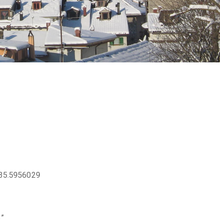
335.5956029
”