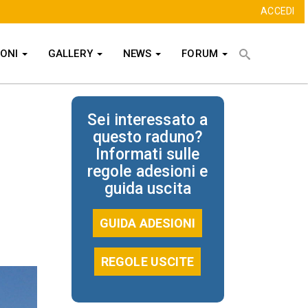
ACCEDI
Cerca
IONI
GALLERY
NEWS
FORUM
CERCA
Sei interessato a
questo raduno?
Informati sulle
regole adesioni e
guida uscita
GUIDA ADESIONI
REGOLE USCITE