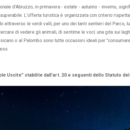
ale d'Abruzzo, in primavera - estate - autunno - inverno, signi
nsuperabile. L'offerta turistica è organizzata con criterio rispett
o attraverso le verdi valli, per uno dei tanti sentieri del Parco, 
rcare di vedere gli animali, di sentirne le voci: una gita sui lagh
sicano o al Palombo sono tutte occasioni ideali per "consumare
ress.
le Uscite” stabilite dall'art. 20 e seguenti dello Statuto del