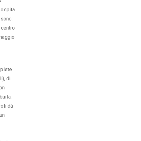
u
 ospita
 sono:
 centro
inaggio
 piste
i), di
non
buita.
oli dà
 un