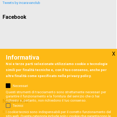
Tweets by incaravanclub
Facebook
Informativa
Noi e terze parti selezionate utilizziamo cookie o tecnologie
simili per finalità tecniche e, con il tuo consenso, anche per
altre finalità come specificato nella
privacy policy
.
Necessari
Questi strumenti di tracciamento sono strettamente necessari per
garantire il funzionamento e la fornitura del servizio che ci hai
Newsletter
richiesto e, pertanto, non richiedono il tuo consenso.
Tecnici
Email
I cookie tecnici sono indispensabili per il corretto funzionamento del
sito web. Questa categoria include solo i cookie che garantiscono le