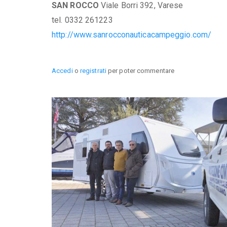
SAN ROCCO
Viale Borri 392, Varese
tel. 0332 261223
http://www.sanrocconauticacampeggio.com/
Accedi
o
registrati
per poter commentare