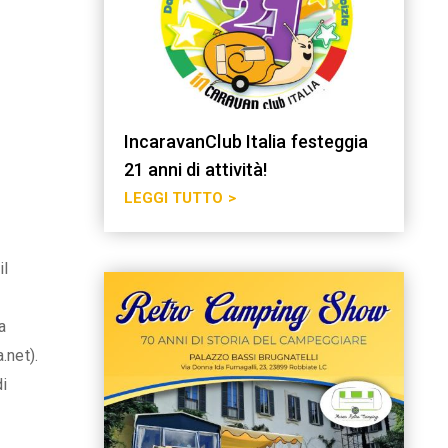
IncaravanClub Italia festeggia
21 anni di attività!
LEGGI TUTTO >
il
a
.net).
di