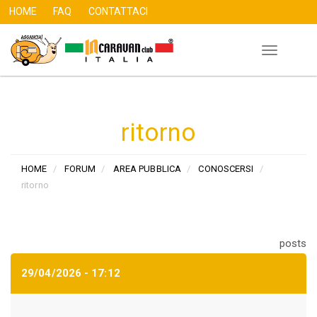
HOME
FAQ
CONTATTACI
Toggle
Salta
navigation
al
contenuto
principale
ritorno
HOME
FORUM
AREA PUBBLICA
CONOSCERSI
ritorno
posts
29/04/2026 - 17:12