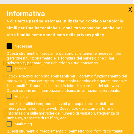
Informativa
Noi e terze parti selezionate utilizziamo cookie o tecnologie
simili per finalità tecniche e, con il tuo consenso, anche per
altre finalità come specificato nella
privacy policy
.
Necessari
Questi strumenti di tracciamento sono strettamente necessari per
garantire il funzionamento e la fornitura del servizio che ci hai
Newsletter
richiesto e, pertanto, non richiedono il tuo consenso.
Tecnici
Email
I cookie tecnici sono indispensabili per il corretto funzionamento del
sito web. Questa categoria include solo i cookie che garantiscono le
funzionalità di base e le caratteristiche di sicurezza del sito web.
Questi cookie non memorizzano alcuna informazione personale.
Analitici
Ho letto e accetto l'
informativa sulla privacy
I cookie analitici vengono utilizzati per capire come i visitatori
interagiscono con il sito web. Questi cookie aiutano a fornire
informazioni sulle metriche del numero di visitatori, frequenza di
rimbalzo, sorgente di traffico, ecc.
Marketing
Questi strumenti di tracciamento ci permettono di fornirti contenuti