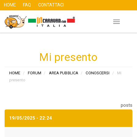
HOME
FAQ
CONTATTACI
Toggle
Salta
navigation
al
contenuto
principale
Mi presento
HOME
FORUM
AREA PUBBLICA
CONOSCERSI
Mi
presento
posts
19/05/2025 - 22:24