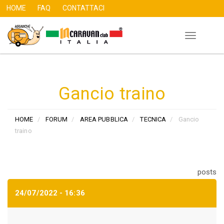
HOME
FAQ
CONTATTACI
Toggle
Salta
navigation
al
contenuto
principale
Gancio traino
HOME
FORUM
AREA PUBBLICA
TECNICA
Gancio
traino
posts
24/07/2022 - 16:36