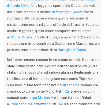
di Ponte Milvio
. Una leggenda riporta che Costantino vide
una croce recante la scritta:
In hoc signo vinces
che lo
incoraggiò alla battaglia e alla seguente adozione del
cristianesimo come religione ufficiale dell'Impero. Secondo
un'altra leggenda, quella croce comparve invece sopra
al
Monte Musinè
in Valle di Susa, sempre nel 312 e sempre
in occasione dello scontro tra Costantino e Massenzio, che
però avvenne in occasione della
Battaglia di Torino
.
Del ponte romano restano le tre arcate centrali. Il ponte era
stato danneggiato dalle vicende belliche medioevali (vi era
stata, inoltre, costruita sull'imboccatura settentrionale una
fortificazione di forma triangolare nota come Tripizzone
sulla base di una torre difensiva del
III secolo
), quando era
conosciuto come ponte Mollo. Nel
1429
si ebbero i primi
restauri sotto
papa Martino V
e i lavori furono affidati
a
Francesco di Gennazzano
. Nel
1458
furono eliminate delle