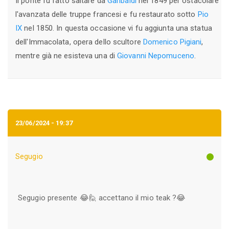
Il ponte fu fatto saltare da
Garibaldi
nel 1849 per ostacolare
l'avanzata delle truppe francesi e fu restaurato sotto
Pio
IX
nel 1850. In questa occasione vi fu aggiunta una statua
dell'Immacolata, opera dello scultore
Domenico Pigiani
,
mentre già ne esisteva una di
Giovanni Nepomuceno
.
23/06/2024 - 19:37
Segugio
Segugio presente 😂🙋 accettano il mio teak ?😂