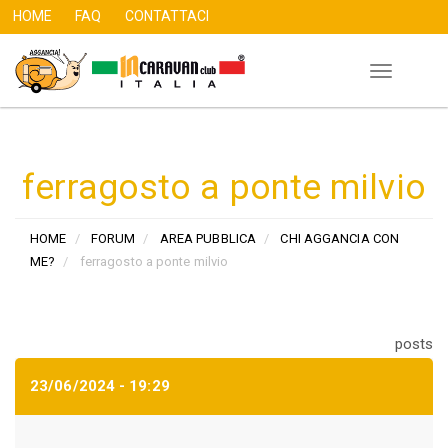
HOME
FAQ
CONTATTACI
Toggle
Salta
navigation
al
contenuto
principale
ferragosto a ponte milvio
HOME
FORUM
AREA PUBBLICA
CHI AGGANCIA CON
ME?
ferragosto a ponte milvio
posts
23/06/2024 - 19:29