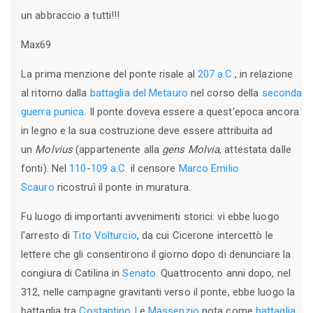
un abbraccio a tutti!!!
Max69
La prima menzione del ponte risale al
207 a.C.
, in relazione
al ritorno dalla
battaglia del Metauro
nel corso della
seconda
guerra punica
. Il ponte doveva essere a quest'epoca ancora
in legno e la sua costruzione deve essere attribuita ad
un
Molvius
(appartenente alla
gens Molvia
, attestata dalle
fonti). Nel
110
-
109 a.C.
il censore
Marco Emilio
Scauro
ricostruì il ponte in muratura.
Fu luogo di importanti avvenimenti storici: vi ebbe luogo
l'arresto di
Tito Volturcio
, da cui Cicerone intercettò le
lettere che gli consentirono il giorno dopo di denunciare la
congiura di Catilina in
Senato
. Quattrocento anni dopo, nel
312, nelle campagne gravitanti verso il ponte, ebbe luogo la
battaglia tra
Costantino I
e
Massenzio
nota come
battaglia