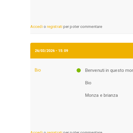
Accedi
o
registrati
per poter commentare
26/03/2026 - 15:09
Bio
Benvenuti in questo m
Bio
Monza e brianza
Accedi
o
registrati
per poter commentare