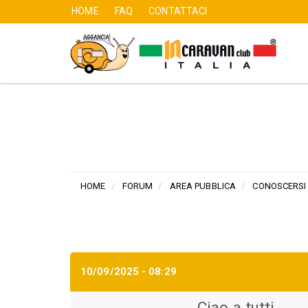
HOME
FAQ
CONTATTACI
User
Main
account
navigation
Salta
al
contenuto
menu
principale
HOME
FORUM
AREA PUBBLICA
CONOSCERSI
10/09/2025 - 08:29
Ciao a tutti