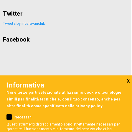
Twitter
Tweets by incaravanclub
Facebook
Informativa
Noi e terze parti selezionate utilizziamo cookie o tecnologie
simili per finalità tecniche e, con il tuo consenso, anche per
altre finalità come specificato nella
privacy policy
.
Necessari
Questi strumenti di tracciamento sono strettamente necessari per
garantire il funzionamento e la fornitura del servizio che ci hai