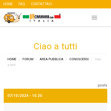
HOME
FAQ
CONTATTACI
Toggle
Salta
navigation
al
contenuto
principale
Ciao a tutti
HOME
FORUM
AREA PUBBLICA
CONOSCERSI
Ciao
a tutti
posts
07/10/2024 - 15:20