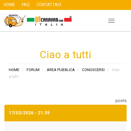
HOME
FAQ
CONTATTACI
Toggle
Salta
navigation
al
contenuto
principale
Ciao a tutti
HOME
FORUM
AREA PUBBLICA
CONOSCERSI
Ciao
a tutti
posts
17/03/2026 - 21:39