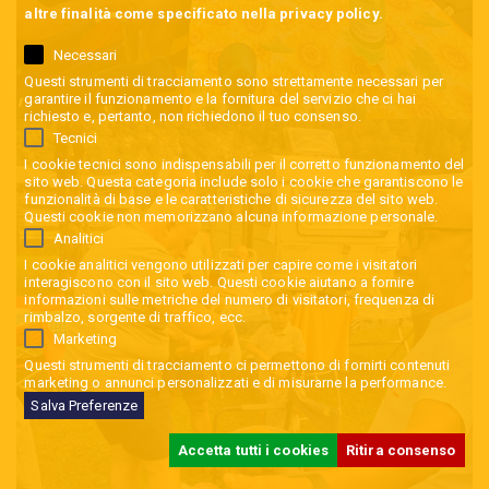
altre finalità come specificato nella
privacy policy
.
Necessari
Questi strumenti di tracciamento sono strettamente necessari per
garantire il funzionamento e la fornitura del servizio che ci hai
richiesto e, pertanto, non richiedono il tuo consenso.
Tecnici
I cookie tecnici sono indispensabili per il corretto funzionamento del
sito web. Questa categoria include solo i cookie che garantiscono le
funzionalità di base e le caratteristiche di sicurezza del sito web.
Questi cookie non memorizzano alcuna informazione personale.
Analitici
I cookie analitici vengono utilizzati per capire come i visitatori
interagiscono con il sito web. Questi cookie aiutano a fornire
informazioni sulle metriche del numero di visitatori, frequenza di
rimbalzo, sorgente di traffico, ecc.
Marketing
Questi strumenti di tracciamento ci permettono di fornirti contenuti
marketing o annunci personalizzati e di misurarne la performance.
Salva Preferenze
Accetta tutti i cookies
Ritira consenso