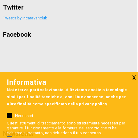
Twitter
Tweets by incaravanclub
Facebook
Informativa
Noi e terze parti selezionate utilizziamo cookie o tecnologie
simili per finalità tecniche e, con il tuo consenso, anche per
altre finalità come specificato nella
privacy policy
.
Necessari
Questi strumenti di tracciamento sono strettamente necessari per
garantire il funzionamento e la fornitura del servizio che ci hai
Newsletter
richiesto e, pertanto, non richiedono il tuo consenso.