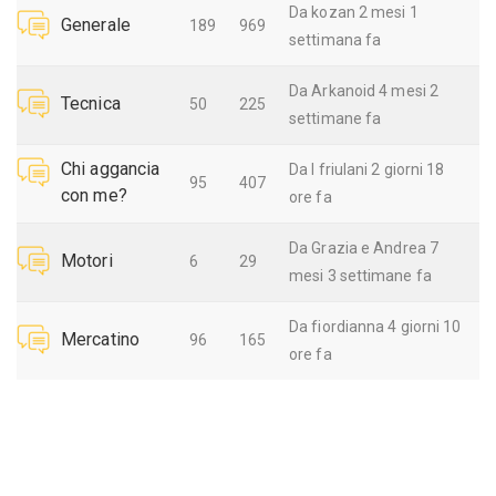
Da
kozan
2 mesi 1
Generale
189
969
settimana fa
Da
Arkanoid
4 mesi 2
Tecnica
50
225
settimane fa
Chi aggancia
Da
I friulani
2 giorni 18
95
407
con me?
ore fa
Da
Grazia e Andrea
7
Motori
6
29
mesi 3 settimane fa
Da
fiordianna
4 giorni 10
Mercatino
96
165
ore fa