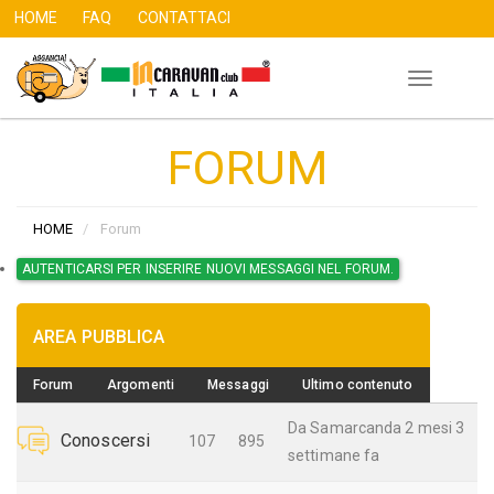
HOME
FAQ
CONTATTACI
Toggle
Salta
navigation
al
FORUM
contenuto
principale
HOME
Forum
AUTENTICARSI PER INSERIRE NUOVI MESSAGGI NEL FORUM.
Nessun
AREA PUBBLICA
nuovo
post
Forum
Argomenti
Messaggi
Ultimo contenuto
Da
Samarcanda
2 mesi 3
Conoscersi
107
895
settimane fa