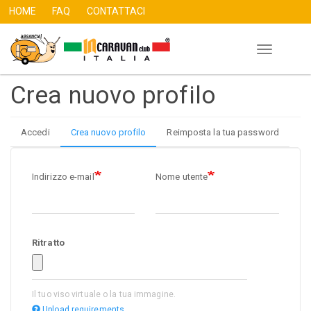
HOME
FAQ
CONTATTACI
Toggle
Salta
navigation
al
Crea nuovo profilo
contenuto
principale
Accedi
Crea nuovo profilo
(scheda
Reimposta la tua password
Primary
attiva)
tabs
Indirizzo e-mail
Nome utente
Ritratto
Il tuo viso virtuale o la tua immagine.
Upload requirements